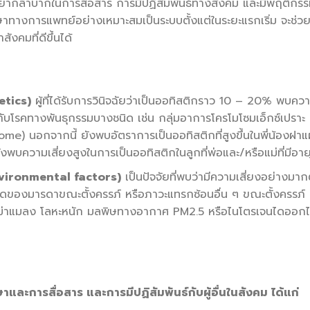
มยากลำบากในการสื่อสาร การมีปฏิสัมพันธ์ทางสังคม และมีพฤติกรรม
ทางการแพทย์อย่างเหมาะสมเป็นระบบตั้งแต่ในระยะแรกเริ่ม จะช่วยให
ังคมที่ดีขึ้นได้
etics)
ผู้ที่ได้รับการวินิจฉัยว่าเป็นออทิสติกราว 10 – 20% พบคว
งกับโรคทางพันธุกรรมบางชนิด เช่น กลุ่มอาการโครโมโซมเอ็กซ์เปรา
ome) นอกจากนี้ ยังพบอัตราการเป็นออทิสติกที่สูงขึ้นในพี่น้องฝาแฝด
งยังพบความเสี่ยงสูงในการเป็นออทิสติกในลูกที่พ่อและ/หรือแม่ที่มีอา
Environmental factors)
เป็นปัจจัยที่พบว่ามีความเสี่ยงอย่างมา
ิดของมารดาขณะตั้งครรภ์ หรือภาวะแทรกซ้อนอื่น ๆ ขณะตั้งครรภ์ 
าฆ่าแมลง โลหะหนัก มลพิษทางอากาศ PM2.5 หรือไนโตรเจนไดออกไซด์
ะการสื่อสาร และการมีปฏิสัมพันธ์กับผู้อื่นในสังคม ได้แก่