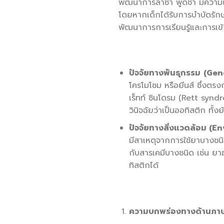
พัฒนาการล่าช้า พูดช้า มีควา
โดยหากเด็กได้รับการบำบัดรักษา
พัฒนาการการเรียนรู้และการเข้าส
ปัจจัยทางพันธุกรรม
(Gen
โครโมโซม หรือยีนส์ ซึ่งตร
เร็ทท์ ซินโดรม (Rett syndr
วินิจฉัยว่าเป็นออทิสติก ทั้
ปัจจัยทางสิ่งแวดล้อม (
มีสาเหตุจากการใช้ยาบางชน
กับสารเคมีบางชนิด เช่น ย
ทิสติกได้
ความบกพร่องทางด้านภาษาแล