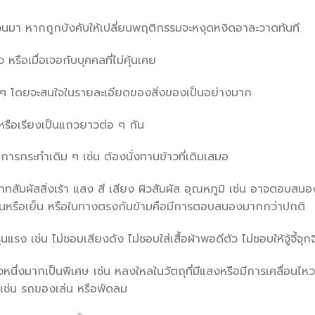
นมา หากถูกบังคับให้เปลี่ยนพฤติกรรมจะหงุดหงิดอาละวาดทันที
 หรือเมื่อเจอกับบุคคลที่ไม่คุ้นเคย
้ำ ๆ โดยจะสนใจในรายละเอียดของสิ่งของเป็นอย่างมาก
 หรือเรียงเป็นแถวยาวต่อ ๆ กัน
การกระทำเดิม ๆ เช่น ต้องนั่งทานข้าวที่เดิมเสมอ
าทสัมผัสสิ่งเร้า แสง สี เสียง ผิวสัมผัส อุณหภูมิ เช่น อาจตอบส
หรือเย็น หรือในทางตรงกันข้ามคือมีการตอบสนองมากกว่าปกติ
นแรง เช่น ไม่ชอบเสียงดัง ไม่ชอบใส่เสื้อผ้าพอดีตัว ไม่ชอบให้จู้จี้จุก
องหนึ่งมากเป็นพิเศษ เช่น หลงใหลในวัตถุที่มีแสงหรือมีการเคลื่อนไหว 
 เช่น รถของเล่น หรือพัดลม