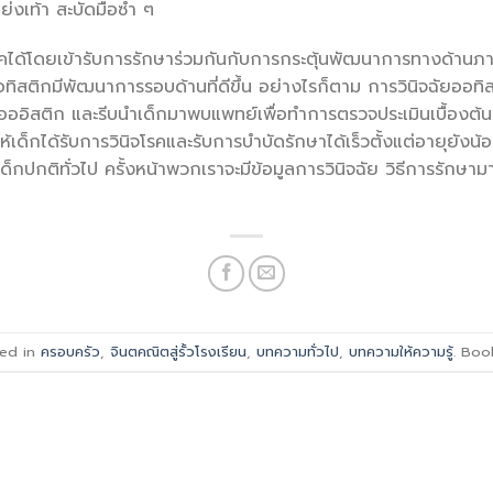
งเท้า สะบัดมือซ้ำ ๆ
ได้โดยเข้ารับการรักษาร่วมกันกับการกระตุ้นพัฒนาการทางด้านภ
ป็นออทิสติกมีพัฒนาการรอบด้านที่ดีขึ้น อย่างไรก็ตาม การวินิจฉัยออ
องอออิสติก และรีบนำเด็กมาพบแพทย์เพื่อทำการตรวจประเมินเบื้อง
ห้เด็กได้รับการวินิจโรคและรับการบำบัดรักษาได้เร็วตั้งแต่อายุยังน้อย 
กปกติทั่วไป ครั้งหน้าพวกเราจะมีข้อมูลการวินิจฉัย วิธีการรักษาม
ted in
ครอบครัว
,
จินตคณิตสู่รั้วโรงเรียน
,
บทความทั่วไป
,
บทความให้ความรู้
. Boo