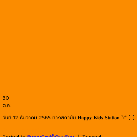
30
ต.ค.
วันที่ 12 ธันวาคม 2565 ทางสถาบัน 𝐇𝐚𝐩𝐩𝐲 𝐊𝐢𝐝𝐬 𝐒𝐭𝐚𝐭𝐢𝐨𝐧 ได้ […]
Continue reading
→