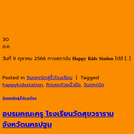
30
ต.ค.
วันที่ 9 ตุลาคม 2566 ทางสถาบัน 𝐇𝐚𝐩𝐩𝐲 𝐊𝐢𝐝𝐬 𝐒𝐭𝐚𝐭𝐢𝐨𝐧 ได้จั […]
Continue reading
→
Posted in
จินตคณิตสู่รั้วโรงเรียน
|
Tagged
happykidsstation
,
คิดเลขด้วยนิ้วมือ
,
จินตคณิต
จินตคณิตสู่รั้วโรงเรียน
อบรมคณะครู โรงเรียนวัดสุขวราราม
จังหวัดนครปฐม