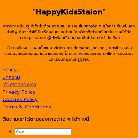
was:
is:
"HappyKidsStaion"
฿2,990.00.
฿1,990.00.
สถานีการเรียนรู้ ที่เต็มไปด้วยความสุขและรอยยิ้มของเด็ก ๆ เมื่อการเรียนเป็นสิ่ง
สำคัญ...ก็ควรทำให้เป็นเรื่องสนุกและน่าสนใจ เด็กๆที่เข้ามาเรียนกับเราจะได้ทั้ง
ความสุขและความรู้ไปพร้อมกัน สนุกจนลืมไปเลยว่ากำลังเรียน
จัดการเรียนการสอนทั้งแบบ video on demand ,online , onsite คอร์ส
เรียนส่วนตัวแบบเลือกเวลาเรียนเองที่สะดวก หรือเรียนแบบ online เรียนเดียว
และเรียนกลุ่มกับครูผู้สอน
หน้าแรก
บทความ
เรื่องราวของเรา
Privacy Policy
Cookies Policy
Terms & Conditions
ติดตามเราได้ตามช่องทางต่าง ๆ ได้ทางนี้
ค้นหา: