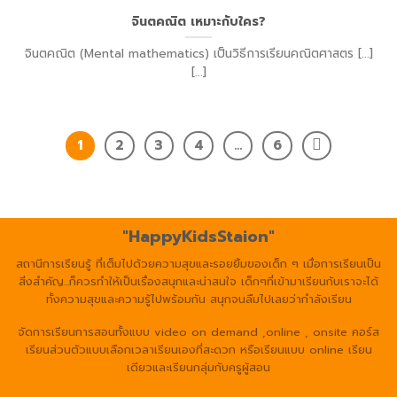
จินตคณิต เหมาะกับใคร?
จินตคณิต (Mental mathematics) เป็นวิธีการเรียนคณิตศาสตร [...]
[...]
1
2
3
4
…
6
"HappyKidsStaion"
สถานีการเรียนรู้ ที่เต็มไปด้วยความสุขและรอยยิ้มของเด็ก ๆ เมื่อการเรียนเป็น
สิ่งสำคัญ...ก็ควรทำให้เป็นเรื่องสนุกและน่าสนใจ เด็กๆที่เข้ามาเรียนกับเราจะได้
ทั้งความสุขและความรู้ไปพร้อมกัน สนุกจนลืมไปเลยว่ากำลังเรียน
จัดการเรียนการสอนทั้งแบบ video on demand ,online , onsite คอร์ส
เรียนส่วนตัวแบบเลือกเวลาเรียนเองที่สะดวก หรือเรียนแบบ online เรียน
เดียวและเรียนกลุ่มกับครูผู้สอน