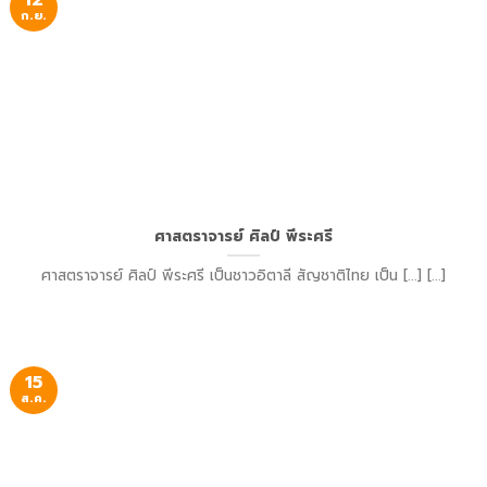
12
ก.ย.
ศาสตราจารย์ ศิลป์ พีระศรี
ศาสตราจารย์ ศิลป์ พีระศรี เป็นชาวอิตาลี สัญชาติไทย เป็น [...] [...]
15
ส.ค.