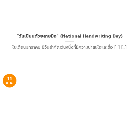
“วันเขียนด้วยลายมือ” (National Handwriting Day)
ในเดือนมกราคม มีวันสำคัญวันหนึ่งที่มีความน่าสนใจและชื่อ [...] [...]
11
ธ.ค.