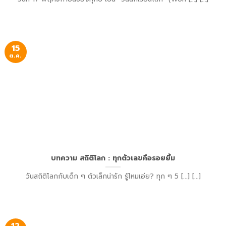
15
ต.ค.
บทความ สถิติโลก : ทุกตัวเลขคือรอยยิ้ม
วันสถิติโลกกับเด็ก ๆ ตัวเล็กน่ารัก รู้ไหมเอ่ย? ทุก ๆ 5 [...] [...]