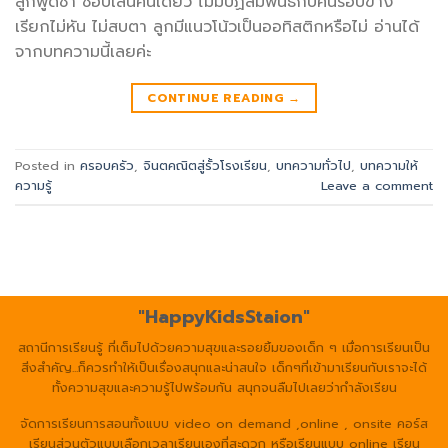
ลูกพูดช้า ชอบเล่นคนเดียว ไม่มีปฏิสัมพันธ์กับคนรอบข้าง
เรียกไม่หัน ไม่สบตา ลูกมีแนวโน้วเป็นออทิสติกหรือไม่ อ่านได้
จากบทความนี้เลยค่ะ
CONTINUE READING
→
Posted in
ครอบครัว
,
จินตคณิตสู่รั้วโรงเรียน
,
บทความทั่วไป
,
บทความให้
ความรู้
Leave a comment
"HappyKidsStaion"
สถานีการเรียนรู้ ที่เต็มไปด้วยความสุขและรอยยิ้มของเด็ก ๆ เมื่อการเรียนเป็น
สิ่งสำคัญ...ก็ควรทำให้เป็นเรื่องสนุกและน่าสนใจ เด็กๆที่เข้ามาเรียนกับเราจะได้
ทั้งความสุขและความรู้ไปพร้อมกัน สนุกจนลืมไปเลยว่ากำลังเรียน
จัดการเรียนการสอนทั้งแบบ video on demand ,online , onsite คอร์ส
เรียนส่วนตัวแบบเลือกเวลาเรียนเองที่สะดวก หรือเรียนแบบ online เรียน