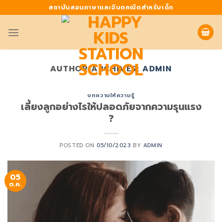
Skip
สถาบันสอนภาษาและจินตคณิตสำหรับเด็ก
to
content
AUTHOR ARCHIVES:
ADMIN
บทความให้ความรู้
เลี้ยงลูกอย่างไรให้ปลอดภัยจากความรุนแรง
?
POSTED ON
05/10/2023
BY
ADMIN
05
ต.ค.