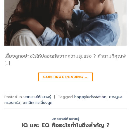
เลี้ยงลูกอย่างไรให้ปลอดภัยจากความรุนแรง ? คำถามที่คุณพ่
[…]
CONTINUE READING
→
Posted in
บทความให้ความรู้
|
Tagged
happykidsstation
,
การดูแล
ครอบครัว
,
เทคนิคการเลี้ยงลูก
บทความให้ความรู้
IQ และ EQ คืออะไรทำไมถึงสำคัญ ?