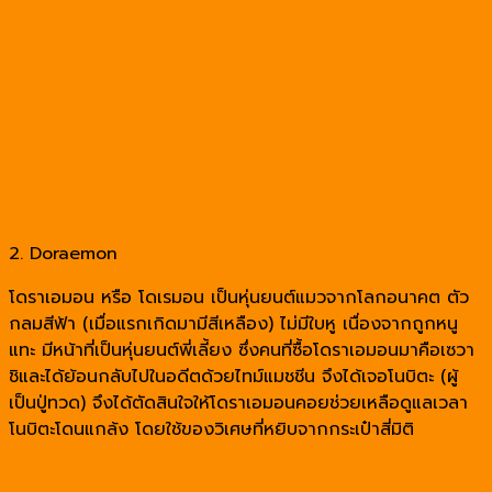
2. Doraemon
โดราเอมอน หรือ โดเรมอน เป็นหุ่นยนต์แมวจากโลกอนาคต ตัว
กลมสีฟ้า (เมื่อแรกเกิดมามีสีเหลือง) ไม่มีใบหู เนื่องจากถูกหนู
แทะ มีหน้าที่เป็นหุ่นยนต์พี่เลี้ยง ซึ่งคนที่ซื้อโดราเอมอนมาคือเซวา
ชิและได้ย้อนกลับไปในอดีตด้วยไทม์แมชชีน จึงได้เจอโนบิตะ (ผู้
เป็นปู่ทวด) จึงได้ตัดสินใจให้โดราเอมอนคอยช่วยเหลือดูแลเวลา
โนบิตะโดนแกล้ง โดยใช้ของวิเศษที่หยิบจากกระเป๋าสี่มิติ