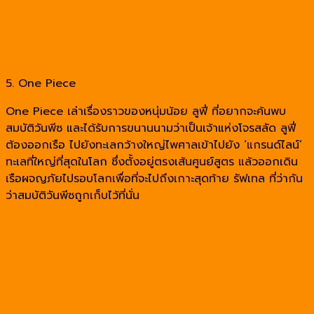
5. One Piece
One Piece เล่าเรื่องราวของหนุ่มน้อย ลูฟี่ ที่อยากจะค้นพบ
สมบัติวันพีซ และได้รับการขนานนามว่าเป็นเจ้าแห่งโจรสลัด ลูฟี่
ต้องออกเรือ ไปยังทะเลกว้างใหญ่ไพศาลเข้าไปยัง ‘แกรนด์ไลน์’
ทะเลที่ใหญ่ที่สุดในโลก ซึ่งตั้งอยู่ตรงเส้นศูนย์สูตร แล้วออกเดิน
เรือผจญภัยไปรอบโลกเพื่อที่จะไปถึงเกาะสุดท้าย รัฟเทล ที่ว่ากัน
ว่าสมบัติวันพีซถูกเก็บไว้ที่นั่น