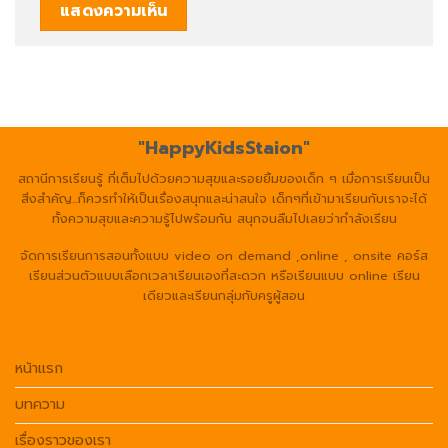
"HappyKidsStaion"
สถานีการเรียนรู้ ที่เต็มไปด้วยความสุขและรอยยิ้มของเด็ก ๆ เมื่อการเรียนเป็น
สิ่งสำคัญ...ก็ควรทำให้เป็นเรื่องสนุกและน่าสนใจ เด็กๆที่เข้ามาเรียนกับเราจะได้
ทั้งความสุขและความรู้ไปพร้อมกัน สนุกจนลืมไปเลยว่ากำลังเรียน
จัดการเรียนการสอนทั้งแบบ video on demand ,online , onsite คอร์ส
เรียนส่วนตัวแบบเลือกเวลาเรียนเองที่สะดวก หรือเรียนแบบ online เรียน
เดียวและเรียนกลุ่มกับครูผู้สอน
หน้าแรก
บทความ
เรื่องราวของเรา