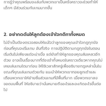
การรู้ว่าคุณพร้อมจะเล่นกับพวกเขาเป็นครั้งคราวจะช่วยทำให้
เด็กๆ มีส่วนร่วมกับเกมมากขึ้น
2. อย่ากดดันให้ลูกต้องเข้าใจกติกาทั้งหมด
ไม่จำเป็นต้องตรวจสอบให้แน่ใจว่าลูกของคุณเข้าใจกฎทุกข้อ
ก่อนที่คุณจะเริ่มเกม อันที่จริง การปฏิบัติตามกฎทุกข้อในตอน
เริ่มต้นไม่เพียงแต่จะน่าเบื่อ แต่ยังทำให้ลูกของคุณล้มเหลวอีก
ด้วย อาจเป็นเรื่องมากที่ต้องจำทั้งหมดในคราวเดียวหากคุณไม่
เคยเล่นเกมใดมาก่อน ให้ใช้เวลาสักครู่เพื่ออธิบายกฎเหล่านั้นใน
ขณะที่คุณเล่นเกมด้วยกัน แนะนำให้พวกเขาทอยลูกเต๋าและ
เตือนพวกเขาให้ย้ายชิ้นส่วนเกมที่มีพื้นที่มาก เมื่อพวกเขาลง
จอดบนพื้นที่ ให้อธิบายว่านั่นหมายถึงอะไรและจะเกิดอะไรขึ้นต่อ
ไป