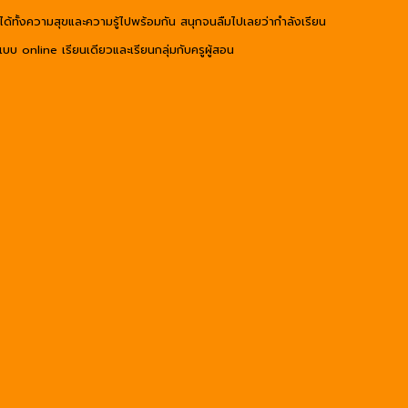
าจะได้ทั้งความสุขและความรู้ไปพร้อมกัน สนุกจนลืมไปเลยว่ากำลังเรียน
 online เรียนเดียวและเรียนกลุ่มกับครูผู้สอน