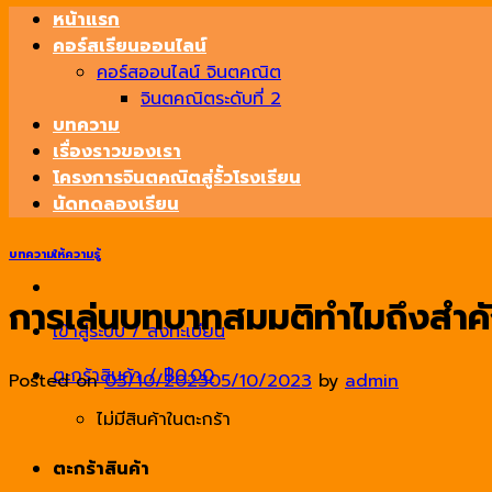
หน้าแรก
คอร์สเรียนออนไลน์
คอร์สออนไลน์ จินตคณิต
จินตคณิตระดับที่ 2
บทความ
เรื่องราวของเรา
โครงการจินตคณิตสู่รั้วโรงเรียน
นัดทดลองเรียน
บทความให้ความรู้
การเล่นบทบาทสมมติทำไมถึงสำค
เข้าสู่ระบบ / ลงทะเบียน
ตะกร้าสินค้า /
฿
0.00
Posted on
03/10/2023
05/10/2023
by
admin
ไม่มีสินค้าในตะกร้า
ตะกร้าสินค้า