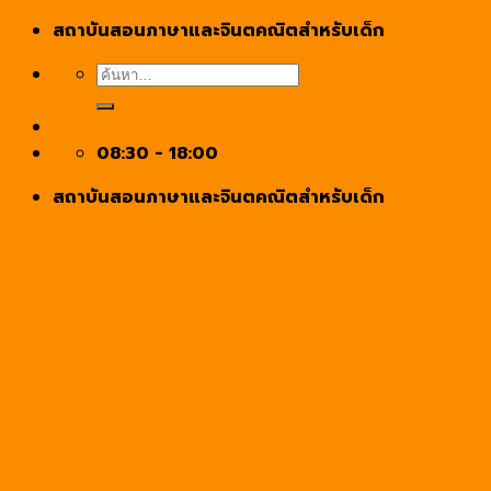
Skip
สถาบันสอนภาษาและจินตคณิตสำหรับเด็ก
to
ค้นหา:
content
08:30 - 18:00
สถาบันสอนภาษาและจินตคณิตสำหรับเด็ก