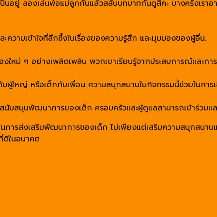
เป็นอยู่ ลองเล่นพ่อแม่ลูกกันแล้วสลับบทบาทกันดูสิคะ บางครั้งเรา
ามเข้าใจที่ลึกซึ้งในเรื่องของความรู้สึก และมุมมองของผู้อื่น.
รื่องใหม่ ๆ อย่างเพลิดเพลิน พวกเขาเรียนรู้จากประสบการณ์และก
ผู้ใหญ่ หรือเด็กกับเพื่อน ความสนุกสนานในกิจกรรมนี้ช่วยในการเชื
นับสนุนพัฒนาการของเด็ก ครอบครัวและผู้ดูแลสามารถเข้าร่วมและส
ในการส่งเสริมพัฒนาการของเด็ก ไม่เพียงแต่เสริมความสนุกสนานและ
ที่ดีในอนาคต