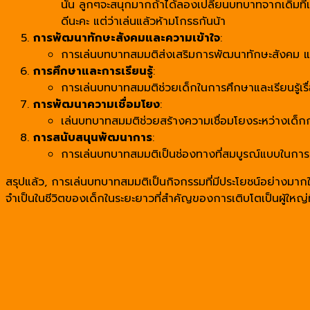
นั้น ลูกๆจะสนุกมากถ้าได้ลองเปลี่ยนบทบาทจากเดิมที่
ดีนะคะ แต่ว่าเล่นแล้วห้ามโกรธกันน้า
การพัฒนาทักษะสังคมและความเข้าใจ
:
การเล่นบทบาทสมมติส่งเสริมการพัฒนาทักษะสังคม และคว
การศึกษาและการเรียนรู้
:
การเล่นบทบาทสมมติช่วยเด็กในการศึกษาและเรียนรู้เ
การพัฒนาความเชื่อมโยง
:
เล่นบทบาทสมมติช่วยสร้างความเชื่อมโยงระหว่างเด็กกับ
การสนับสนุนพัฒนาการ
:
การเล่นบทบาทสมมติเป็นช่องทางที่สมบูรณ์แบบในการส
สรุปแล้ว, การเล่นบทบาทสมมติเป็นกิจกรรมที่มีประโยชน์อย่างมาก
จำเป็นในชีวิตของเด็กในระยะยาวที่สำคัญของการเติบโตเป็นผู้ใหญ่