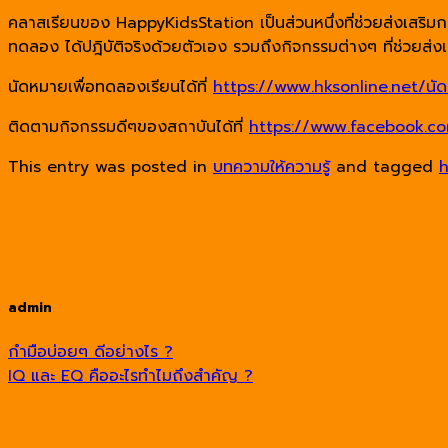
คลาสเรียนของ HappyKidsStation เป็นส่วนหนึ่งที่ช่วยส่งเสริ
ทดลอง ได้ปฎิบัติจริงด้วยตัวเอง รวมถึงกิจกรรมต่างๆ ที่ช่วยส่
นัดหมายเพื่อทดลองเรียนได้ที่
https://www.hksonline.net/นั
ติดตามกิจกรรมดีๆของสถาบันได้ที่
https://www.facebook.c
This entry was posted in
บทความให้ความรู้
and tagged
h
admin
กำมือบ่อยๆ ดีอย่างไร ?
IQ และ EQ คืออะไรทำไมถึงสำคัญ ?