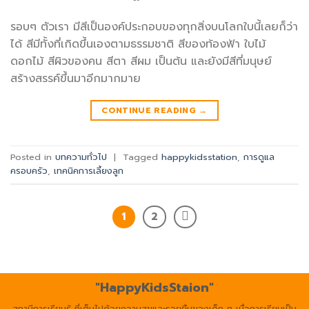
รอบๆ ตัวเรา มีสีเป็นองค์ประกอบของทุกสิ่งบนโลกใบนี้เลยก็ว่า
ได้ สีมีทั้งที่เกิดขึ้นเองตามธรรมชาติ สีของท้องฟ้า ใบไม้
ดอกไม้ สีผิวของคน สีตา สีผม เป็นต้น และยังมีสีที่มนุษย์
สร้างสรรค์ขึ้นมาอีกมากมาย
CONTINUE READING
→
Posted in
บทความทั่วไป
|
Tagged
happykidsstation
,
การดูแล
ครอบครัว
,
เทคนิคการเลี้ยงลูก
1
2
"HappyKidsStaion"
สถานีการเรียนรู้ ที่เต็มไปด้วยความสุขและรอยยิ้มของเด็ก ๆ เมื่อการเรียนเป็น