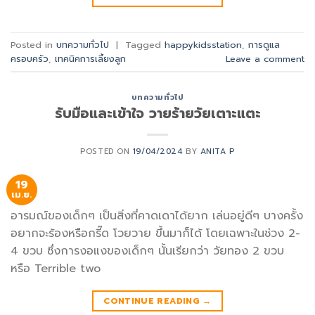
Posted in
บทความทั่วไป
|
Tagged
happykidsstation
,
การดูแล
ครอบครัว
,
เทคนิคการเลี้ยงลูก
Leave a comment
บทความทั่วไป
รับมือและเข้าใจ วายร้ายวัยเตาะแตะ
POSTED ON
19/04/2024
BY
ANITA P
19
เม.ย.
อารมณ์ของเด็กๆ เป็นสิ่งที่คาดเดาได้ยาก เล่นอยู่ดีๆ บางครั้ง
อยากจะร้องหรือกรี๊ด โวยวาย ขึ้นมาก็ได้ โดยเฉพาะในช่วง 2-
4 ขวบ ซึ่งการงอแงของเด็กๆ นั้นเรียกว่า วัยทอง 2 ขวบ
หรือ Terrible two
CONTINUE READING
→