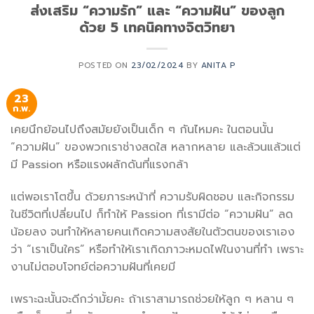
ส่งเสริม “ความรัก” และ “ความฝัน” ของลูก
ด้วย 5 เทคนิคทางจิตวิทยา
POSTED ON
23/02/2024
BY
ANITA P
23
ก.พ.
เคยนึกย้อนไปถึงสมัยยังเป็นเด็ก ๆ กันไหมคะ ในตอนนั้น
“ความฝัน” ของพวกเราช่างสดใส หลากหลาย และล้วนแล้วแต่
มี Passion หรือแรงผลักดันที่แรงกล้า
แต่พอเราโตขึ้น ด้วยภาระหน้าที่ ความรับผิดชอบ และกิจกรรม
ในชีวิตที่เปลี่ยนไป ก็ทำให้ Passion ที่เรามีต่อ “ความฝัน” ลด
น้อยลง จนทำให้หลายคนเกิดความสงสัยในตัวตนของเราเอง
ว่า “เราเป็นใคร” หรือทำให้เราเกิดภาวะหมดไฟในงานที่ทำ เพราะ
งานไม่ตอบโจทย์ต่อความฝันที่เคยมี
เพราะฉะนั้นจะดีกว่ามั้ยคะ ถ้าเราสามารถช่วยให้ลูก ๆ หลาน ๆ