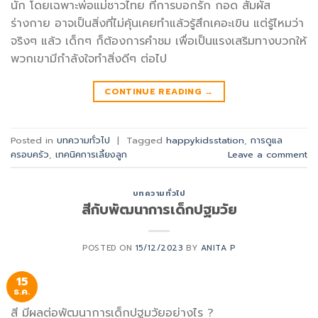
นัก โดยเฉพาะพ่อแม่ชาวไทย ที่การบอกรัก กอด สัมผัส
ร่างกาย อาจเป็นสิ่งที่ไม่คุ้นเคยทำแล้วรู้สึกเคอะเขิน แต่รู้ไหมว่า
จริงๆ แล้ว เด็กๆ ก็ต้องการคำชม เพื่อเป็นแรงเสริมทางบวกให้
พวกเขามีกำลังใจทำสิ่งดีๆ ต่อไป
CONTINUE READING
→
Posted in
บทความทั่วไป
|
Tagged
happykidsstation
,
การดูแล
ครอบครัว
,
เทคนิคการเลี้ยงลูก
Leave a comment
บทความทั่วไป
สีกับพัฒนาการเด็กปฐมวัย
POSTED ON
15/12/2023
BY
ANITA P
15
ธ.ค.
สี มีผลต่อพัฒนาการเด็กปฐมวัยอย่างไร ?