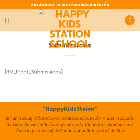
Skip
สถาบันสอนภาษาและจินตคณิตสำหรับเด็ก
to
content
Submissions
[RM_Front_Submissions]
"HappyKidsStaion"
สถานีการเรียนรู้ ที่เต็มไปด้วยความสุขและรอยยิ้มของเด็ก ๆ เมื่อการเรียนเป็น
สิ่งสำคัญ...ก็ควรทำให้เป็นเรื่องสนุกและน่าสนใจ เด็กๆที่เข้ามาเรียนกับเราจะได้
ทั้งความสุขและความรู้ไปพร้อมกัน สนุกจนลืมไปเลยว่ากำลังเรียน