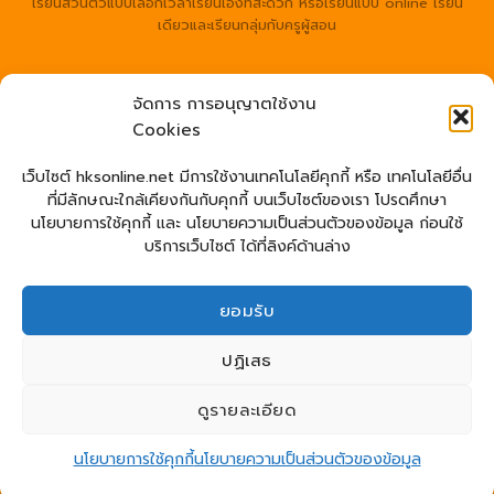
เรียนส่วนตัวแบบเลือกเวลาเรียนเองที่สะดวก หรือเรียนแบบ online เรียน
เดียวและเรียนกลุ่มกับครูผู้สอน
จัดการ การอนุญาตใช้งาน
หน้าแรก
Cookies
บทความ
เว็บไซต์ hksonline.net มีการใช้งานเทคโนโลยีคุกกี้ หรือ เทคโนโลยีอื่น
เรื่องราวของเรา
ที่มีลักษณะใกล้เคียงกันกับคุกกี้ บนเว็บไซต์ของเรา โปรดศึกษา
Privacy Policy
นโยบายการใช้คุกกี้ และ นโยบายความเป็นส่วนตัวของข้อมูล ก่อนใช้
บริการเว็บไซต์ ได้ที่ลิงค์ด้านล่าง
Cookies Policy
Terms & Conditions
ยอมรับ
ปฏิเสธ
ติดตามเราได้ตามช่องทางต่าง ๆ ได้ทางนี้
ดูรายละเอียด
นโยบายการใช้คุกกี้
นโยบายความเป็นส่วนตัวของข้อมูล