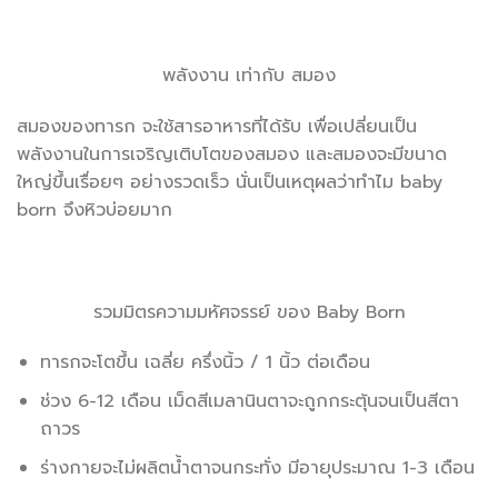
พลังงาน เท่ากับ สมอง
สมองของทารก จะใช้สารอาหารที่ได้รับ เพื่อเปลี่ยนเป็น
พลังงานในการเจริญเติบโตของสมอง และสมองจะมีขนาด
ใหญ่ขึ้นเรื่อยๆ อย่างรวดเร็ว นั่นเป็นเหตุผลว่าทำไม baby
born จึงหิวบ่อยมาก
รวมมิตรความมหัศจรรย์ ของ Baby Born
ทารกจะโตขึ้น เฉลี่ย ครึ่งนิ้ว / 1 นิ้ว ต่อเดือน
ช่วง 6-12 เดือน เม็ดสีเมลานินตาจะถูกกระตุ้นจนเป็นสีตา
ถาวร
ร่างกายจะไม่ผลิตน้ำตาจนกระทั่ง มีอายุประมาณ 1-3 เดือน